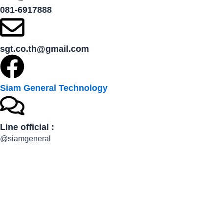
081-6917888
sgt.co.th@gmail.com
Siam General Technology
Line official :
@siamgeneral