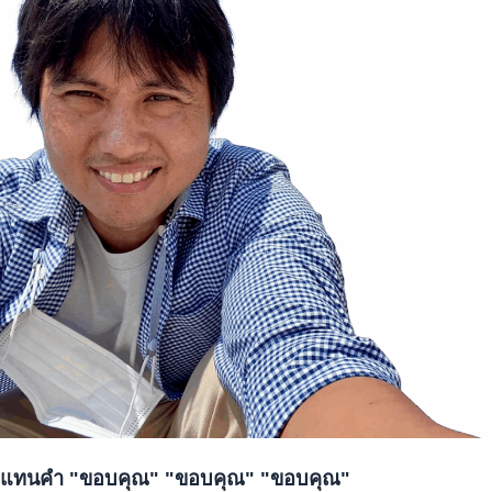
แทนคำ
"ขอบคุณ"
"ขอบคุณ"
"ขอบคุณ"